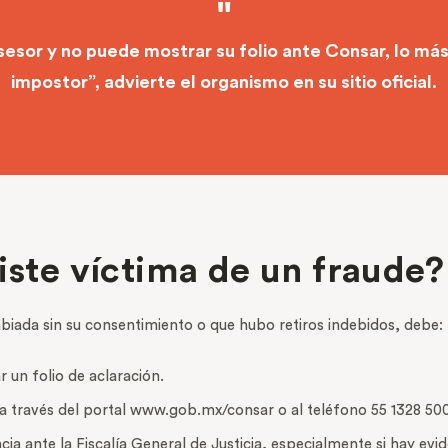
sesor y no puede mostrar su folio ante Consar, lo más
impostor”, advierte el organismo en su sitio oficial.
iste víctima de un fraude?
biada sin su consentimiento o que hubo retiros indebidos, debe:
r un folio de aclaración.
a través del portal www.gob.mx/consar o al teléfono 55 1328 50
a ante la Fiscalía General de Justicia, especialmente si hay evid