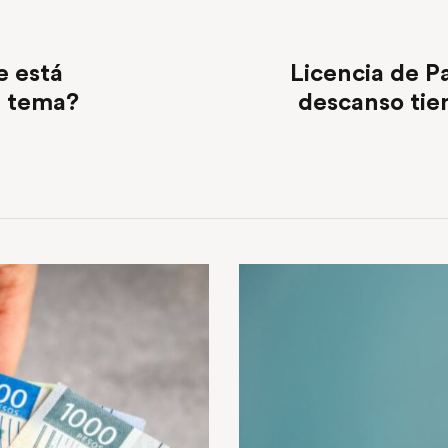
e está
Licencia de P
l tema?
descanso tie