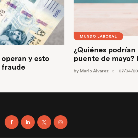
MUNDO LABORAL
¿Quiénes podrían c
í operan y esto
puente de mayo? E
e fraude
by
Mario Álvarez
07/04/2