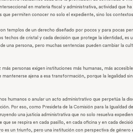
rseccional en materia fiscal y administrativa, actividad que ha i
nes que permiten conocer no solo el expediente, sino los contextos
ueron templos de un derecho diseñado por pocos y para pocas pe
os techos de cristal y cada decisión que protege la identidad, es 
e una persona, pero muchas sentencias pueden cambiar la cultur
más personas exigen instituciones más humanas, más accesibles
ede mantenerse ajena a esa transformación, porque la legalidad sin
hos humanos o anular un acto administrativo que perpetúa la disc
ción. Por eso, como Presideta de la Comisión para la Igualdad de
ruyendo una justicia administrativa que no solo resuelva expedie
re que se respira en cada pasillo, en cada oficina y en cada decisi
 es un triunfo, pero una institución con perspectiva de género es