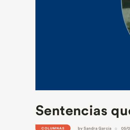
Sentencias qu
by
Sandra García
05/
COLUMNAS