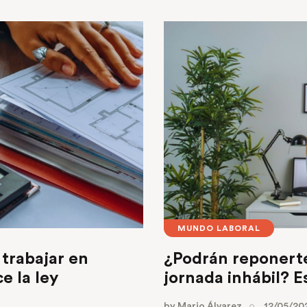
MUNDO LABORAL
trabajar en
¿Podrán reponerte 
e la ley
jornada inhábil? Es
by
Mario Álvarez
12/05/20