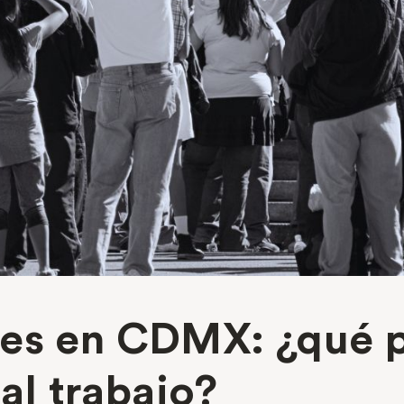
nes en CDMX: ¿qué 
 al trabajo?