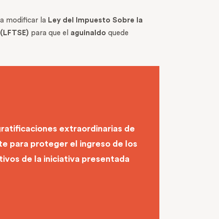
a modificar la
Ley del Impuesto Sobre la
o (LFTSE)
para que el
aguinaldo
quede
gratificaciones extraordinarias de
te para proteger el ingreso de los
ivos de la iniciativa presentada