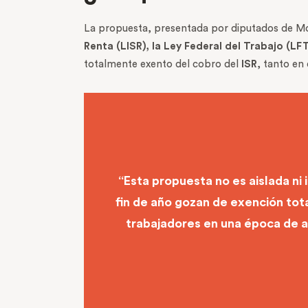
La propuesta, presentada por diputados de Mo
Renta (LISR), la Ley Federal del Trabajo (LF
totalmente exento del cobro del
ISR
, tanto en
“Esta propuesta no es aislada ni 
fin de año gozan de exención tota
trabajadores en una época de al