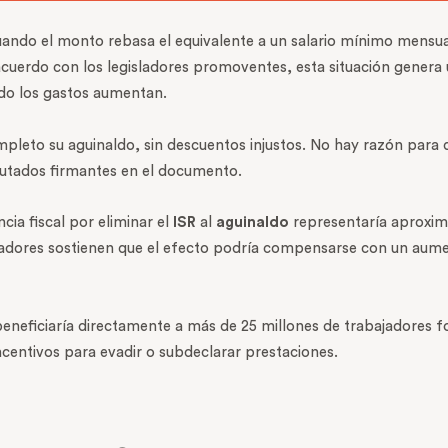
ando el monto rebasa el equivalente a un salario mínimo mensu
acuerdo con los legisladores promoventes, esta situación genera u
ndo los gastos aumentan.
mpleto su aguinaldo, sin descuentos injustos. No hay razón para 
putados firmantes en el documento.
ncia fiscal por eliminar el
ISR
al
aguinaldo
representaría aproxim
isladores sostienen que el efecto podría compensarse con un aum
eneficiaría directamente a más de 25 millones de trabajadores 
centivos para evadir o subdeclarar prestaciones.