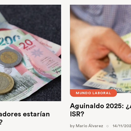
MUNDO LABORAL
Aguinaldo 2025: ¿
adores estarían
ISR?
s?
by
Mario Álvarez
14/11/20