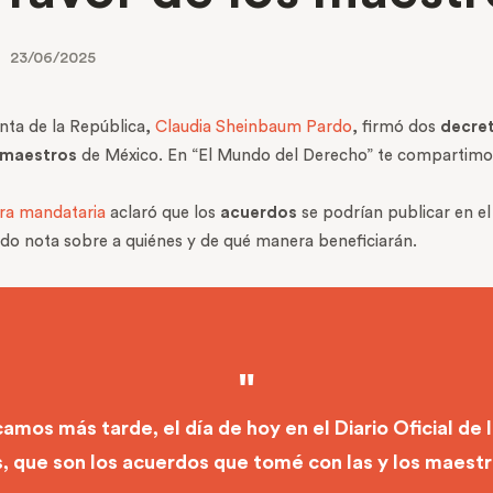
23/06/2025
enta de la República,
Claudia Sheinbaum Pardo
, firmó dos
decre
maestros
de México. En “El Mundo del Derecho” te compartimos
ra mandataria
aclaró que los
acuerdos
se podrían publicar en el 
do nota sobre a quiénes y de qué manera beneficiarán.
mos más tarde, el día de hoy en el Diario Oficial de 
, que son los acuerdos que tomé con las y los maestros