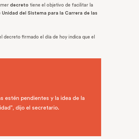
rimer
decreto
tiene el objetivo de facilitar la
e
Unidad del Sistema para la Carrera de las
 decreto firmado el día de hoy indica que el
 estén pendientes y la idea de la
dad”, dijo el secretario.