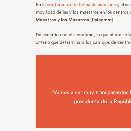
En la
conferencia matutina de este lunes
, el s
movilidad de las y los maestros en los centros 
Maestras y los Maestros
(
Usicamm
).
De acuerdo con el secretario, lo que ahora se 
criterio que determinará los cambios de centros
“Vamos a ser muy transparentes l
presidenta de la Repúbli