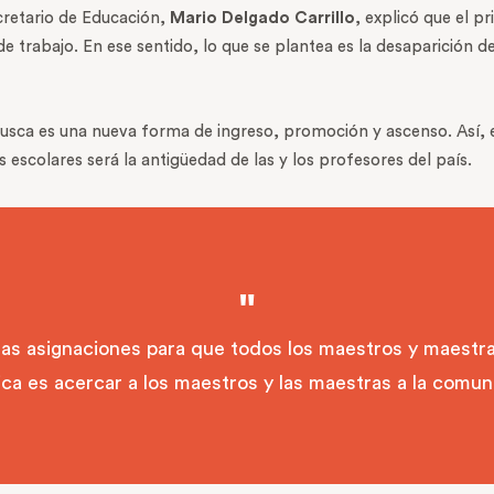
ecretario de Educación,
Mario Delgado Carrillo
, explicó que el p
de trabajo. En ese sentido, lo que se plantea es la desaparición d
busca es una nueva forma de ingreso, promoción y ascenso. Así, el
 escolares será la antigüedad de las y los profesores del país.
as asignaciones para que todos los maestros y maestras
ca es acercar a los maestros y las maestras a la comuni