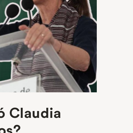
ó Claudia
os?