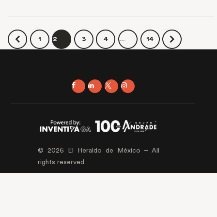
Read More
1
2
3
4
…
14
© 2026 El Heraldo de México – All
rights reserved