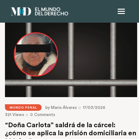
by
Mario Álvarez
17/03/2026
MUNDO PENAL
321
Views
0
Comments
“Doña Carlota” saldrá de la cárcel:
¿cómo se aplica la prisión domiciliaria en