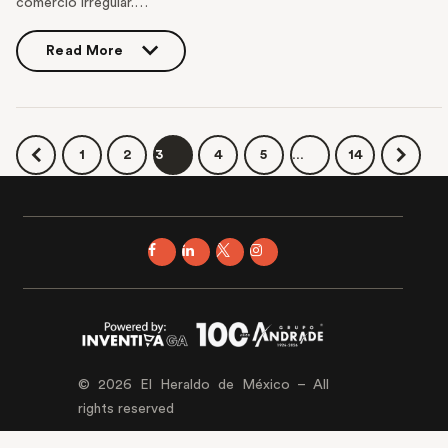
comercio irregular.…
Read More
Read More
1
2
3
4
5
…
14
© 2026 El Heraldo de México – All
rights reserved