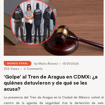
by
Mario Álvarez
13/01/2026
MUNDO PENAL
333
Views
0
Comments
‘Golpe’ al Tren de Aragua en CDMX: ¿a
quiénes detuvieron y de qué se les
acusa?
La presencia del Tren de Aragua en la Ciudad de México volvió al
centro de la agenda de seguridad tras la detención de seis