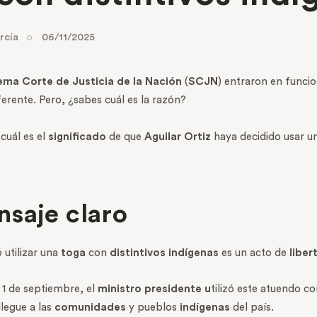
rcía
06/11/2025
ma Corte de Justicia de la Nación
(
SCJN
) entraron en funci
iferente. Pero, ¿sabes cuál es la razón?
cuál es el
significado
de que
Aguilar Ortiz
haya decidido usar un
saje claro
 utilizar una
toga
con
distintivos indígenas
es un acto de
liber
 1 de septiembre, el
ministro presidente u
tilizó este atuendo co
llegue a las
comunidades
y pueblos
indígenas
del país.