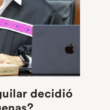
uilar decidió
ígenas?