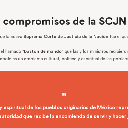
os compromisos de la SCJ
 de la nueva
Suprema Corte de Justicia de la Nación
fue el que
 el llamado “
bastón de mando
” que las y los ministros recibier
mbolo es un emblema cultural, político y espiritual de las poblac
y espiritual de los pueblos originarios de México re
 autoridad que recibe la encomienda de servir y hacer j