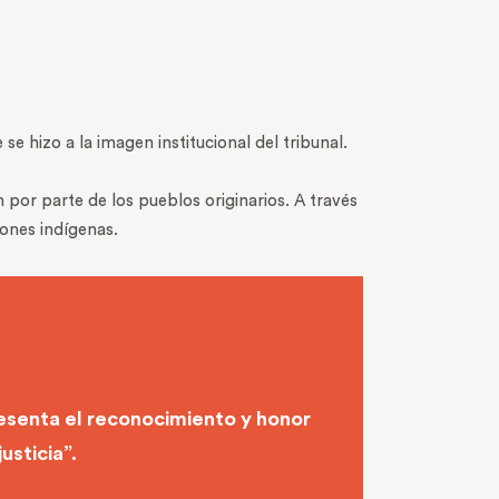
N
 se hizo a la imagen institucional del tribunal.
on por parte de los pueblos originarios. A través
iones indígenas.
presenta el reconocimiento y honor
usticia”.