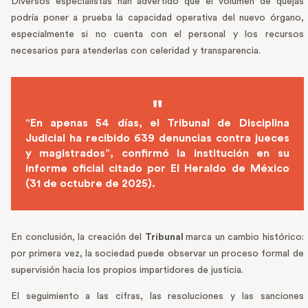
Diversos especialistas han advertido que el volumen de quejas
podría poner a prueba la capacidad operativa del nuevo órgano,
especialmente si no cuenta con el personal y los recursos
necesarios para atenderlas con celeridad y transparencia.
“En apenas 54 días, el Tribunal de Disciplina
Judicial ha recibido 639 denuncias contra jueces
y magistrados”, confirmó la institución en su
informe oficial citado por El Heraldo de México
(31 de octubre de 2025).
En conclusión, la creación del
Tribunal
marca un cambio histórico:
por primera vez, la sociedad puede observar un proceso formal de
supervisión hacia los propios impartidores de justicia.
El seguimiento a las cifras, las resoluciones y las sanciones