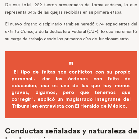
De ese total, 222 fueron presentadas de forma anónima, lo que
representa 34% de las quejas recibidas en su primera etapa.
El nuevo órgano disciplinario también heredó 574 expedientes del
extinto Consejo de la Judicatura Federal (CJF), lo que incrementó
su carga de trabajo desde los primeros días de funcionamiento.
“El tipo de faltas son conflictos con su propio
personal… dar las órdenes con falta de
educación, esa es una de las que hay menos
graves, digamos, pero que tenemos que
corregir”, explicó un magistrado integrante del
Tribunal en entrevista con El Heraldo de México.
Conductas señaladas y naturaleza de