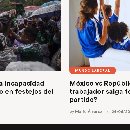
MUNDO LABORAL
na incapacidad
México vs Repúbli
o en festejos del
trabajador salga 
partido?
by
Mario Álvarez
24/06/2