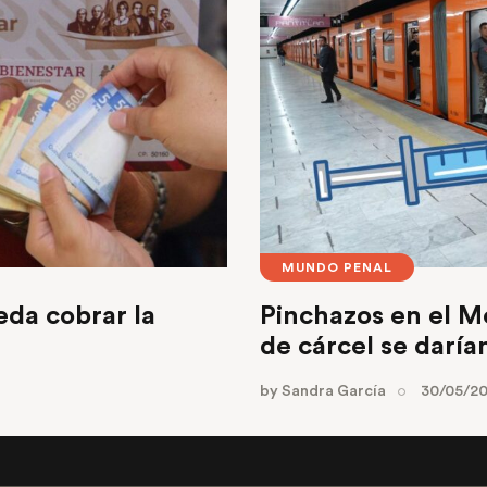
MUNDO PENAL
eda cobrar la
Pinchazos en el 
de cárcel se daría
by
Sandra García
30/05/2