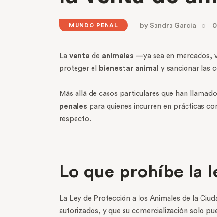
by
Sandra García
0
MUNDO PENAL
La
venta
de
animales
—ya sea en mercados, ví
proteger el
bienestar animal
y sancionar las 
Más allá de casos particulares que han llamado 
penales
para quienes incurren en prácticas con
respecto.
Lo que prohíbe la l
La Ley de Protección a los Animales de la Ciu
autorizados, y que su comercialización solo pu