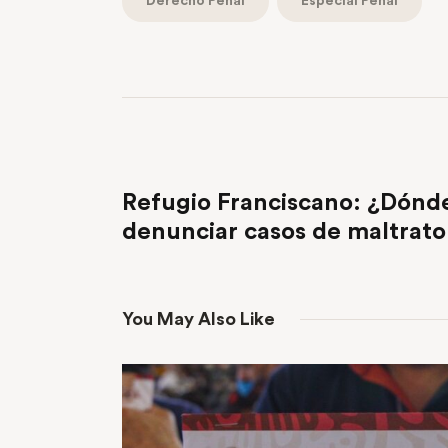
Derecho Penal
Especial Penal
PREVIOUS POST
Refugio Franciscano: ¿Dónd
denunciar casos de maltrato
You May Also Like