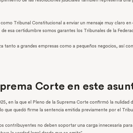
mplimiento de las resoluciones judiciales también representa una
como Tribunal Constitucional a enviar un mensaje muy claro en e
 de esa certidumbre somos garantes los Tribunales de la Federac
za tanto a grandes empresas como a pequeños negocios, así como
uprema Corte en este asun
025, en la que el Pleno de la Suprema Corte confirmó la nulidad d
 que quedó firme la sentencia emitida previamente por el Tribuna
“los contribuyentes no deben soportar una carga innecesaria para 