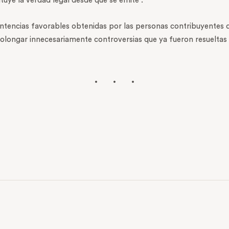
uye la verdad legal desde que se emite”.
sentencias favorables obtenidas por las personas contribuyentes 
longar innecesariamente controversias que ya fueron resueltas p