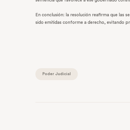
sentencia que favorece a ese gobernado constit
En conclusión: la resolución reafirma que las 
sido emitidas conforme a derecho, evitando pro
Poder Judicial
PREVIOUS POST