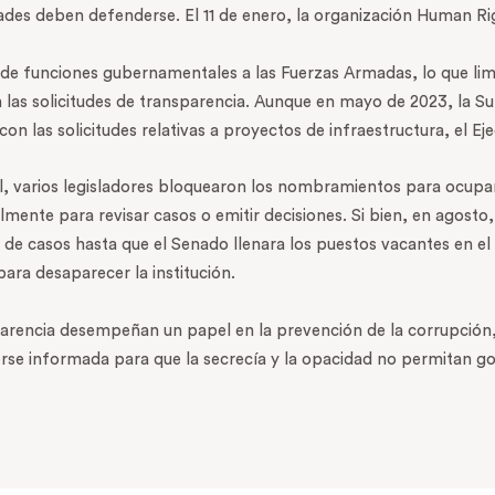
rtades deben defenderse. El 11 de enero, la organización Human R
s de funciones gubernamentales a las Fuerzas Armadas, lo que lim
n las solicitudes de transparencia. Aunque en mayo de 2023, la Su
on las solicitudes relativas a proyectos de infraestructura, el Eje
, varios legisladores bloquearon los nombramientos para ocupar l
ente para revisar casos o emitir decisiones. Si bien, en agosto
n de casos hasta que el Senado llenara los puestos vacantes en 
ra desaparecer la institución.
parencia desempeñan un papel en la prevención de la corrupción
nerse informada para que la secrecía y la opacidad no permitan 