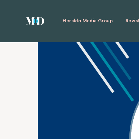
Heraldo Media Group
Revis