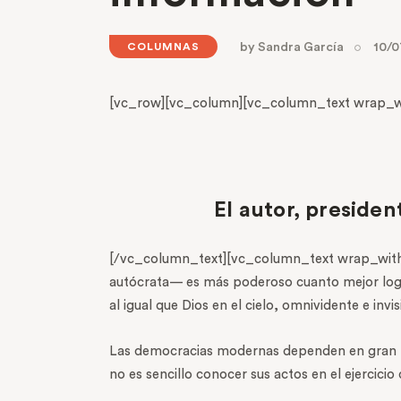
by
Sandra García
10/0
COLUMNAS
[vc_row][vc_column][vc_column_text wrap_wi
El autor, presiden
[/vc_column_text][vc_column_text wrap_with_c
autócrata— es más poderoso cuanto mejor logra v
al igual que Dios en el cielo, omnividente e invis
Las democracias modernas dependen en gran me
no es sencillo conocer sus actos en el ejercicio