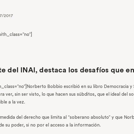
7/2017
th_class=”no”]
te del INAI, destaca los desafíos que en
lass=”no”]Norberto Bobbio escribió en su libro Democracia y 
er, sin ser visto, lo que hacen sus súbditos, que el ideal del sob
ible a la vez.
dida del derecho que limita al “soberano absoluto” y que Norb
 de su poder, si no por el acceso a la información.