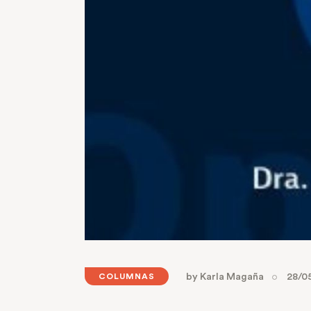
by
Karla Magaña
28/0
COLUMNAS