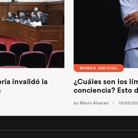
MUNDO JUDICIAL
ia invalidó la
¿Cuáles son los lí
a
conciencia? Esto d
by
Mario Álvarez
12/05/20