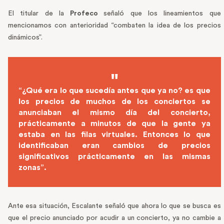
El titular de la
Profeco
señaló que los lineamientos que
mencionamos con anterioridad “combaten la idea de los precios
dinámicos”.
“¿Qué era lo que sucedía antes que ya no? es que
los precios de muchos de los conciertos se
anunciaban el mismo día del concierto,
prácticamente a minutos de que la gente ya
estaba en las filas virtuales. Entonces lo que
identificaban eran cambios de precios
significativos prácticamente en las mismas
zonas”.
Ante esa situación, Escalante señaló que ahora lo que se busca es
que el precio anunciado por acudir a un concierto, ya no cambie a