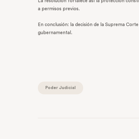
La resolución fortalece así la protección const
a permisos previos.
En conclusión: la decisión de la Suprema Corte
gubernamental.
Poder Judicial