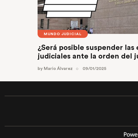
MUNDO JUDICIAL
¿Será posible suspender las 
judiciales ante la orden del 
by
Mario Álvarez
09/01/2025