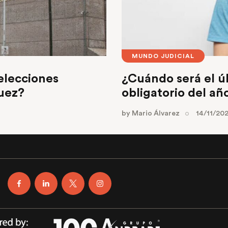
MUNDO JUDICIAL
elecciones
¿Cuándo será el ú
juez?
obligatorio del año
by
Mario Álvarez
14/11/20