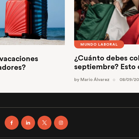
MUNDO LABORAL
¿Cuánto debes cobr
 vacaciones
septiembre? Esto d
ajadores?
by
Mario Álvarez
08/09/2