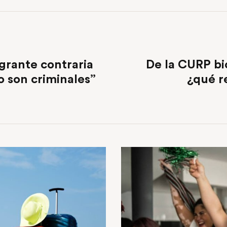
grante contraria
De la CURP bi
o son criminales”
¿qué r