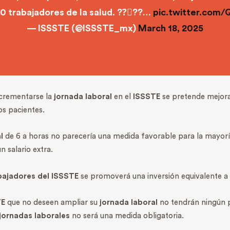
0 trabajadores de la salud. ??‍⚕??…
pic.twitter.com
— ISSSTE (@ISSSTE_mx)
March 18, 2025
incrementarse la
jornada laboral
en el
ISSSTE
se pretende mejorar
os pacientes.
l
de 6 a horas no parecería una medida favorable para la mayor
 salario extra.
bajadores del ISSSTE
se promoverá una inversión equivalente a 
TE
que no deseen ampliar su
jornada laboral
no tendrán ningún p
jornadas laborales
no será una medida obligatoria.