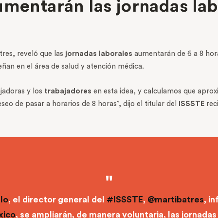
umentarán las jornadas lab
tres, reveló que las
jornadas laborales
aumentarán de 6 a 8 hora
an en el área de salud y atención médica.
ajadoras y los
trabajadores
en esta idea, y calculamos que aprox
seo de pasar a horarios de 8 horas”, dijo el titular del
ISSSTE
rec
lo
, el director general del
#ISSSTE
,
@martibatres
, i
xico
, se ampliarán, de manera voluntaria, las jornadas 