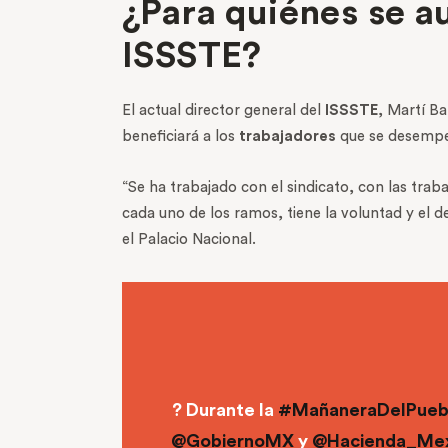
¿Para quiénes se a
ISSSTE?
El actual director general del
ISSSTE
, Martí Ba
beneficiará a los
trabajadores
que se desempeñ
“Se ha trabajado con el sindicato, con las trab
cada uno de los ramos, tiene la voluntad y el de
el Palacio Nacional.
? Durante la
#MañaneraDelPueb
@GobiernoMX
y
@Hacienda_Me