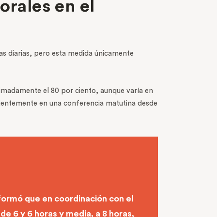
orales en el
s diarias, pero esta medida únicamente
imadamente el 80 por ciento, aunque varía en
ientemente en una conferencia matutina desde
nformó que en coordinación con el
de 6 y 6 horas y media, a 8 horas,