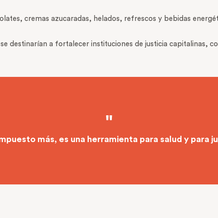
colates, cremas azucaradas, helados, refrescos y bebidas energét
 destinarían a fortalecer instituciones de justicia capitalinas, co
impuesto más, es una herramienta para salud y para jus