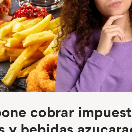
one cobrar impuest
s y bebidas azucara