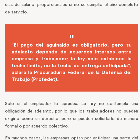
días de salario, proporcionales si no se cumplió el año completo
de servicio.
“El
pago del aguinaldo
es obligatorio, pero su
adelanto depende de acuerdos internos entre
empresa y trabajador; la ley solo establece la
fecha límite, no la fecha de entrega anticipada”,
aclara la Procuraduría Federal de la Defensa del
Trabajo (Profedet).
Solo si el empleador lo aprueba. La
ley
no contempla una
obligación de adelanto, por lo que los
trabajadores
no pueden
exigirlo como un derecho, pero sí pueden solicitarlo de manera
formal o por acuerdo colectivo.
En muchos casos, las empresas optan por anticipar una parte del