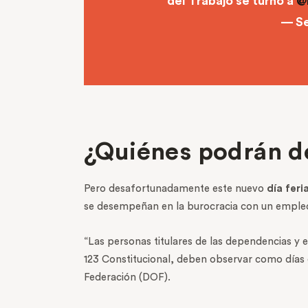
del Trabajo se turnó a
@
— Se
¿Quiénes podrán de
Pero desafortunadamente este nuevo
día feri
se desempeñan en la burocracia con un empleo,
“Las personas titulares de las dependencias y e
123 Constitucional, deben observar como días de
Federación (DOF).