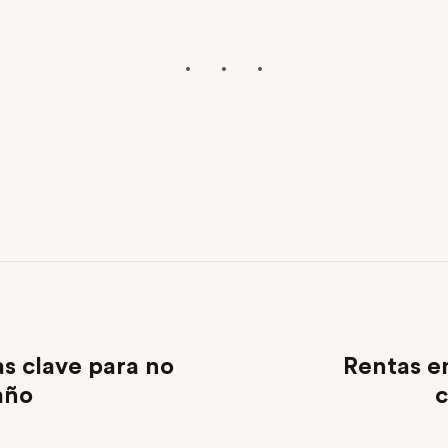
as clave para no
Rentas e
año
c