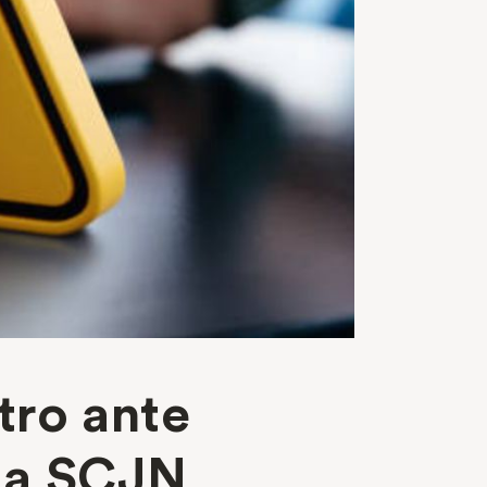
tro ante
 la SCJN