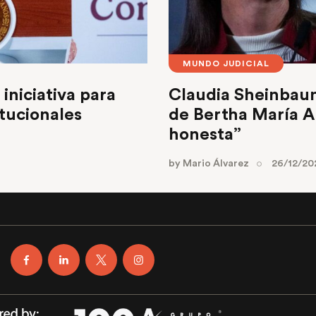
MUNDO JUDICIAL
iniciativa para
Claudia Sheinbau
tucionales
de Bertha María A
honesta”
by
Mario Álvarez
26/12/20