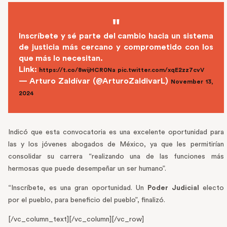
Inscríbete y sé parte del cambio hacia un sistema
de justicia más cercano y comprometido con los
que más lo necesitan.
Link:
https://t.co/8wijHCR0Na
pic.twitter.com/xqE2zz7cvV
— Arturo Zaldívar (@ArturoZaldivarL)
November 13,
2024
Indicó que esta convocatoria es una excelente oportunidad para
las y los jóvenes abogados de México, ya que les permitirían
consolidar su carrera “realizando una de las funciones más
hermosas que puede desempeñar un ser humano”.
“Inscríbete, es una gran oportunidad. Un
Poder Judicial
electo
por el pueblo, para beneficio del pueblo”, finalizó.
[/vc_column_text][/vc_column][/vc_row]