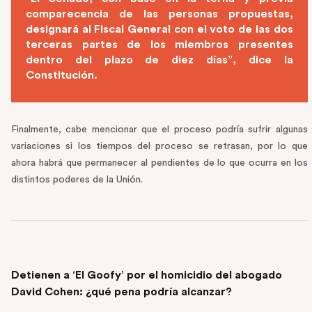
comparecencia de las personas propuestas,
designará al Fiscal General con el voto de las dos
terceras partes de los miembros presentes
dentro del plazo de diez días”, dice la
Constitución.
Finalmente, cabe mencionar que el proceso podría sufrir algunas
variaciones si los tiempos del proceso se retrasan, por lo que
ahora habrá que permanecer al pendientes de lo que ocurra en los
distintos poderes de la Unión.
PREVIOUS POST
Detienen a ‘El Goofy’ por el homicidio del abogado
David Cohen: ¿qué pena podría alcanzar?