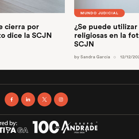
MUNDO JUDICIAL
e cierra por
¿Se puede utilizar
to dice la SCJN
religiosas en la fo
SCJN
by
Sandra García
12/12/20