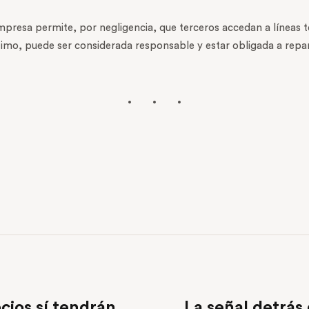
mpresa permite, por negligencia, que terceros accedan a líneas te
timo, puede ser considerada responsable y estar obligada a repa
ios sí tendrán
La señal detrás 