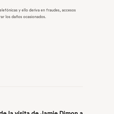
lefónicas y ello deriva en fraudes, accesos
rar los daños ocasionados.
NEXT POST
de la visita de Jamie Dimon a