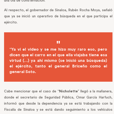
una ola de consternación.
Al respecto, el gobernador de Sinaloa, Rubén Rocha Moya, señaló
que ya se inició un operativo de búsqueda en el que participa el
ejército.
“Ya vi el video y se me hizo muy raro eso, pero
dicen que el carro en el que ella viajaba tiene esa
virtud (…) ya ahí mismo (se inició una búsqueda)
el ejército, tanto el general Briceño como el
general Soto.
Cabe mencionar que el caso de “
Nicholette
” llegó a la mañanera,
donde el secretario de Seguridad Pública, Omar García Harfuch,
informó que desde la dependencia ya se está trabajando con la
Fiscalía de Sinaloa y se está dando seguimiento a los vehículos