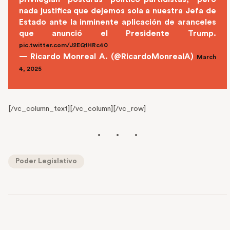
nada justifica que dejemos sola a nuestra Jefa de
Estado ante la inminente aplicación de aranceles
que anunció el Presidente Trump.
pic.twitter.com/J2EQ1HRc40
— Ricardo Monreal A. (@RicardoMonrealA)
March
4, 2025
[/vc_column_text][/vc_column][/vc_row]
Poder Legislativo
PREVIOUS POST