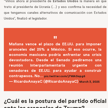
“Vimos ahora al presidente de
Estados Unidos
la manera en que
trato al presidente de Ucrania (…) y eso confirma la necesidad de
que tengamos canales alternativos de comunicación con Estados
Unidos”, finalizó el legislador.
Mañana vence el plazo de EE.UU. para imponer
aranceles del 25% a México. Si eso ocurre, la
economía mexicana podría enfrentar una crisis
devastadora. Desde el Senado pediremos una
reunión interparlamentaria urgente con
senadores de EE.UU. para ayudar a construir
contrapesos. No…
pic.twitter.com/j7WA0ixpg6
— RicardoAnayaC (@RicardoAnayaC)
March 3, 2025
¿Cuál es la postura del partido oficial