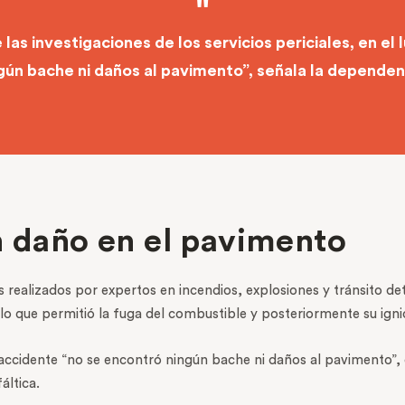
 las investigaciones de los servicios periciales, en el
gún bache ni daños al pavimento”, señala la dependen
n daño en el pavimento
realizados por expertos en incendios, explosiones y tránsito de
lo que permitió la fuga del combustible y posteriormente su ignic
 accidente “no se encontró ningún bache ni daños al pavimento”, d
áltica.