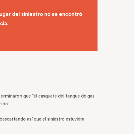
 lugar del siniestro no se encontró
cia.
terminaron que “el casquete del tanque de gas
ión”.
escartando así que el siniestro estuviera