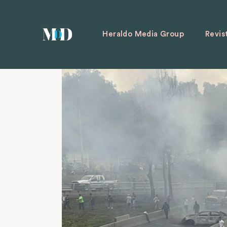
Heraldo Media Group
Revis