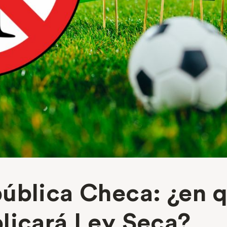
ública Checa: ¿en 
licará Ley Seca?