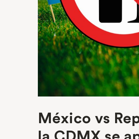
México vs Rep
la CDMX se ap