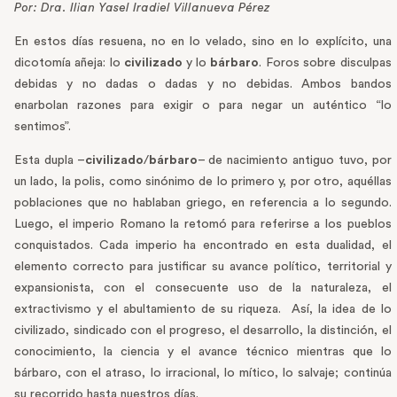
Por: Dra. Ilian Yasel Iradiel Villanueva Pérez
En estos días resuena, no en lo velado, sino en lo explícito, una
dicotomía añeja: lo
civilizado
y lo
bárbaro
. Foros sobre disculpas
debidas y no dadas o dadas y no debidas. Ambos bandos
enarbolan razones para exigir o para negar un auténtico “lo
sentimos”.
Esta dupla –
civilizado
/
bárbaro
– de nacimiento antiguo tuvo, por
un lado, la polis, como sinónimo de lo primero y, por otro, aquéllas
poblaciones que no hablaban griego, en referencia a lo segundo.
Luego, el imperio Romano la retomó para referirse a los pueblos
conquistados. Cada imperio ha encontrado en esta dualidad, el
elemento correcto para justificar su avance político, territorial y
expansionista, con el consecuente uso de la naturaleza, el
extractivismo y el abultamiento de su riqueza. Así, la idea de lo
civilizado, sindicado con el progreso, el desarrollo, la distinción, el
conocimiento, la ciencia y el avance técnico mientras que lo
bárbaro, con el atraso, lo irracional, lo mítico, lo salvaje; continúa
su recorrido hasta nuestros días.