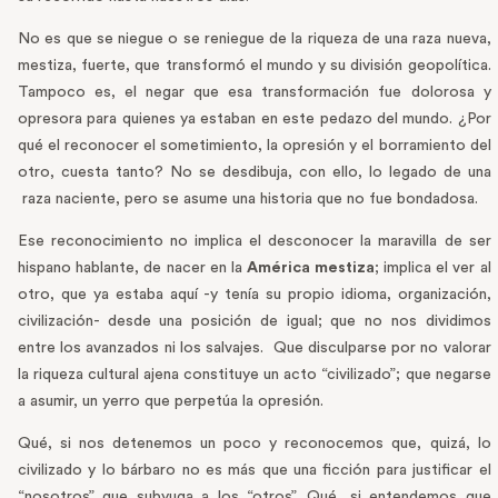
No es que se niegue o se reniegue de la riqueza de una raza nueva,
mestiza, fuerte, que transformó el mundo y su división geopolítica.
Tampoco es, el negar que esa transformación fue dolorosa y
opresora para quienes ya estaban en este pedazo del mundo. ¿Por
qué el reconocer el sometimiento, la opresión y el borramiento del
otro, cuesta tanto? No se desdibuja, con ello, lo legado de una
raza naciente, pero se asume una historia que no fue bondadosa.
Ese reconocimiento no implica el desconocer la maravilla de ser
hispano hablante, de nacer en la
América mestiza
; implica el ver al
otro, que ya estaba aquí -y tenía su propio idioma, organización,
civilización- desde una posición de igual; que no nos dividimos
entre los avanzados ni los salvajes. Que disculparse por no valorar
la riqueza cultural ajena constituye un acto “civilizado”; que negarse
a asumir, un yerro que perpetúa la opresión.
Qué, si nos detenemos un poco y reconocemos que, quizá, lo
civilizado y lo bárbaro no es más que una ficción para justificar el
“nosotros” que subyuga a los “otros”. Qué, si entendemos que