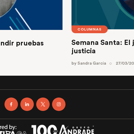
COLUMNAS
Semana Santa: El j
endir pruebas
justicia
by
Sandra García
27/03/2