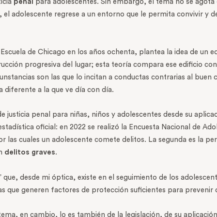
ticia
penal
para adolescentes. Sin embargo, el tema no se agota 
 el adolescente regrese a un entorno que le permita convivir y de
la Escuela de Chicago en los años ochenta, plantea la idea de un 
ucción progresiva del lugar; esta teoría compara ese edificio co
cunstancias son las que lo incitan a conductas contrarias al bue
diferente a la que ve día con día.
e justicia penal para niñas, niños y adolescentes desde su aplic
stadística oficial: en 2022 se realizó la Encuesta Nacional de Ado
r las cuales un adolescente comete delitos. La segunda es la pe
en
delitos graves
.
 que, desde mi óptica, existe en el seguimiento de los adolesce
as que generen factores de protección suficientes para prevenir o 
ema, en cambio, lo es también de la legislación, de su aplicación,