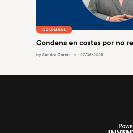
COLUMNAS
Condena en costas por no r
by
Sandra García
27/05/2025