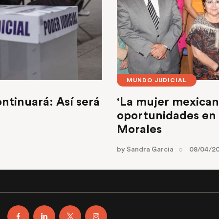
MUNDO JUDICIAL
ontinuará: Así será
‘La mujer mexican
oportunidades en e
Morales
by
Sandra García
08/04/2