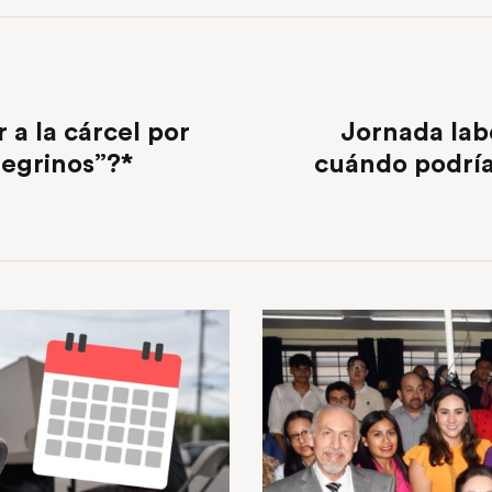
 a la cárcel por
Jornada labo
regrinos”?*
cuándo podría 