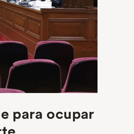
te para ocupar
rte