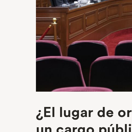
¿El lugar de o
un cargo públ