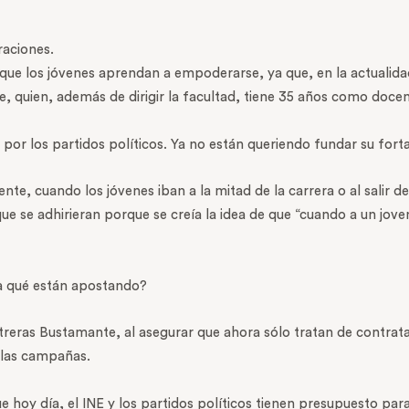
raciones.
s que los jóvenes aprendan a empoderarse, ya que, en la actuali
, quien, además de dirigir la facultad, tiene 35 años como docent
or los partidos políticos. Ya no están queriendo fundar su fortal
nte, cuando los jóvenes iban a la mitad de la carrera o al salir d
que se adhirieran porque se creía la idea de que “cuando a un jove
¿a qué están apostando?
treras Bustamante, al asegurar que ahora sólo tratan de contrat
 las campañas.
hoy día, el INE y los partidos políticos tienen presupuesto para 