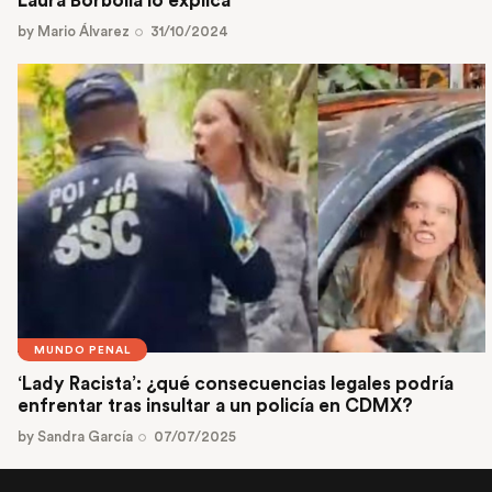
Laura Borbolla lo explica
by
Mario Álvarez
31/10/2024
MUNDO PENAL
‘Lady Racista’: ¿qué consecuencias legales podría
enfrentar tras insultar a un policía en CDMX?
by
Sandra García
07/07/2025