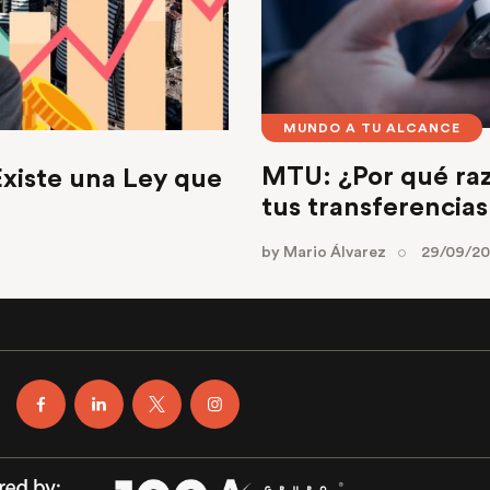
MUNDO A TU ALCANCE
MTU: ¿Por qué raz
Existe una Ley que
tus transferencias
by
Mario Álvarez
29/09/2