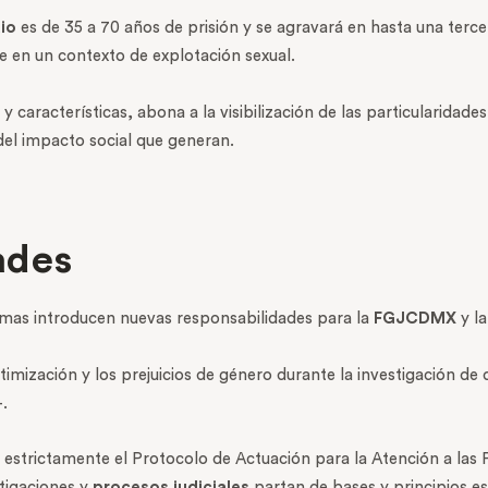
io
es de 35 a 70 años de prisión y se agravará en hasta una tercer
te en un contexto de explotación sexual.
y características, abona a la visibilización de las particularidade
del impacto social que generan.
ades
rmas introducen nuevas responsabilidades para la
FGJCDMX
y la
ctimización y los prejuicios de género durante la investigación d
.
r estrictamente el Protocolo de Actuación para la Atención a la
stigaciones y
procesos judiciales
partan de bases y principios es