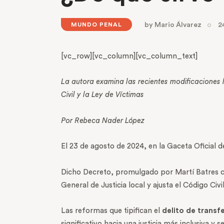
by
Mario Álvarez
2
MUNDO PENAL
[vc_row][vc_column][vc_column_text]
La autora examina las recientes modificaciones l
Civil y la Ley de Víctimas
Por Rebeca Nader López
El 23 de agosto de 2024, en la Gaceta Oficial de
Dicho Decreto, promulgado por Martí Batres cu
General de Justicia local y ajusta el Código Civi
Las reformas que tipifican el
delito de transf
significativo hacia una justicia más inclusiva y s