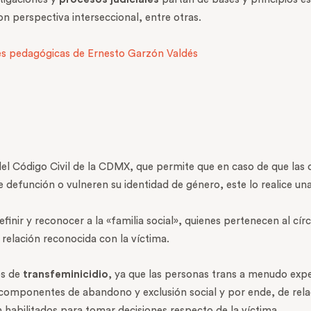
con perspectiva interseccional, entre otras.
es pedagógicas de Ernesto Garzón Valdés
 del Código Civil de la CDMX, que permite que en caso de que las
de defunción o vulneren su identidad de género, este lo realice una
inir y reconocer a la «familia social», quienes pertenecen al cír
elación reconocida con la víctima.
os de
transfeminicidio
, ya que las personas trans a menudo exp
es componentes de abandono y exclusión social y por ende, de rela
habilitados para tomar decisiones respecto de la víctima.