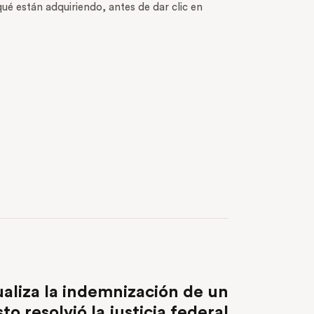
é están adquiriendo, antes de dar clic en
NEXT POST
aliza la indemnización de un
to resolvió la justicia federal