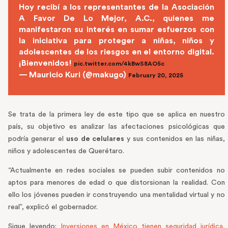
Hoy recibí a los representantes de la Asociación
A Favor De Lo Mejor, A.C., quienes me
manifestaron su interés en sumar esfuerzos con
la iniciativa para proteger a niñas, niños y
adolescentes de los riesgos en el entorno digital.
¡Bienvenidos!
pic.twitter.com/4kBwS8AO5c
— Mauricio Kuri (@makugo)
February 20, 2025
Se trata de la primera ley de este tipo que se aplica en nuestro
país, su objetivo es analizar las afectaciones psicológicas que
podría generar el
uso de celulares
y sus contenidos en las niñas,
niños y adolescentes de Querétaro.
“Actualmente en redes sociales se pueden subir contenidos no
aptos para menores de edad o que distorsionan la realidad. Con
ello los jóvenes pueden ir construyendo una mentalidad virtual y no
real”, explicó el gobernador.
Sigue leyendo:
Inversiones en México tienen seguridad jurídica,