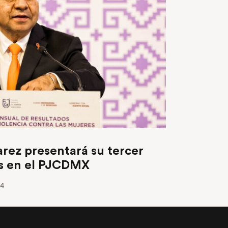
arez presentará su tercer
es en el PJCDMX
24