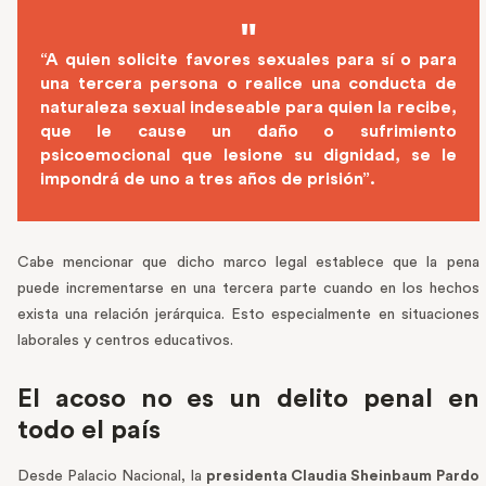
“A quien solicite favores sexuales para sí o para
una tercera persona o realice una conducta de
naturaleza sexual indeseable para quien la recibe,
que le cause un daño o sufrimiento
psicoemocional que lesione su dignidad, se le
impondrá de uno a tres años de prisión”.
Cabe mencionar que dicho marco legal establece que la pena
puede incrementarse en una tercera parte cuando en los hechos
exista una relación jerárquica. Esto especialmente en situaciones
laborales y centros educativos.
El acoso no es un delito penal en
todo el país
Desde Palacio Nacional, la
presidenta Claudia Sheinbaum Pardo