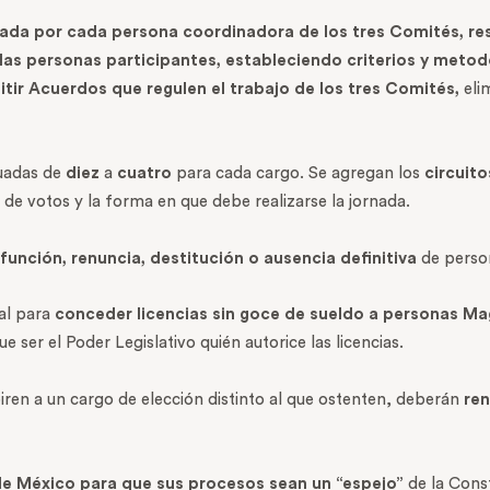
ada por cada persona coordinadora de los tres Comités, res
e las personas participantes, estableciendo criterios y met
tir Acuerdos que regulen el trabajo de los tres Comités,
eli
uadas de
diez
a
cuatro
para cada cargo. Se agregan los
circuito
o de votos y la forma en que debe realizarse la jornada.
función, renuncia, destitución o ausencia definitiva
de perso
ial para
conceder licencias sin goce de sueldo a personas M
 ser el Poder Legislativo quién autorice las licencias.
iren a un cargo de elección distinto al que ostenten, deberán
ren
 de México para que sus procesos sean un “espejo”
de la Const