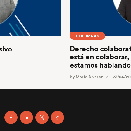
COLUMNAS
Derecho colaborat
sivo
está en colaborar,
estamos hablando
by
Mario Álvarez
23/04/2