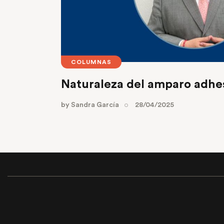
COLUMNAS
Naturaleza del amparo adhe
by
Sandra García
28/04/2025