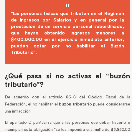
“las personas físicas que tributen en el Régimen
de Ingresos por Salarios y en general por la
prestación de un servicio personal subordinado,
que hayan obtenido ingresos menores a
$400,000.00 en el ejercicio inmediato anterior,
pueden optar por no habilitar el Buzón
Tributario”.
¿Qué pasa si no activas el “buzón
tributario”?
De acuerdo con el artículo 86-C del Código Fiscal de la
Federación, el no habilitar el
buzón tributario
puede considerarse
una infracción.
El apartado D puntualiza que a las personas que deban hacerlo e
incumplan esta obligación “se les impondrá una multa de $3,850.00