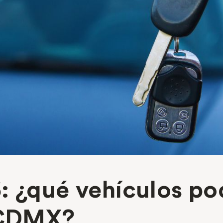
: ¿qué vehículos po
a CDMX?