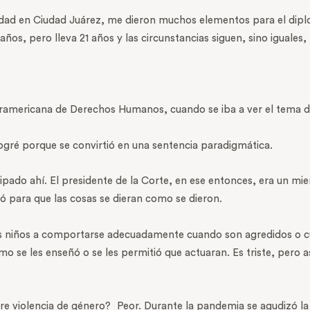
alidad en Ciudad Juárez, me dieron muchos elementos para el dip
ños, pero lleva 21 años y las circunstancias siguen, sino iguale
teramericana de Derechos Humanos, cuando se iba a ver el tema d
logré porque se convirtió en una sentencia paradigmática.
pado ahí. El presidente de la Corte, en ese entonces, era un mie
dó para que las cosas se dieran como se dieron.
los niños a comportarse adecuadamente cuando son agredidos o
 se les enseñó o se les permitió que actuaran. Es triste, pero as
e violencia de género? Peor. Durante la pandemia se agudizó la 